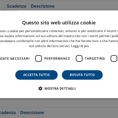
Scadenza
Descrizione
Questo cookie viene utilizzato dal servizio Coo
5 mesi 3
Questo sito web utilizza cookie
consenso sui cookie dei visitatori. È necessari
it
settimane
funzioni correttamente.
iamo i cookie per personalizzare contenuti, annunci e per analizzare il nostro t
o inoltre informazioni sul tuo utilizzo del nostro sito con i nostri partner pubbl
1 giorno
potrebbero combinarle con altre informazioni che hai fornito loro o che hanno
tuo utilizzo dei loro servizi.
Leggi di più
ENTE NECESSARI
PERFORMANCE
TARGETING
Tipo di archiviazione
Archiviazione locale
ACCETTA TUTTO
RIFIUTA TUTTO
Archiviazione locale
MOSTRA DETTAGLI
cadenza
Descrizione