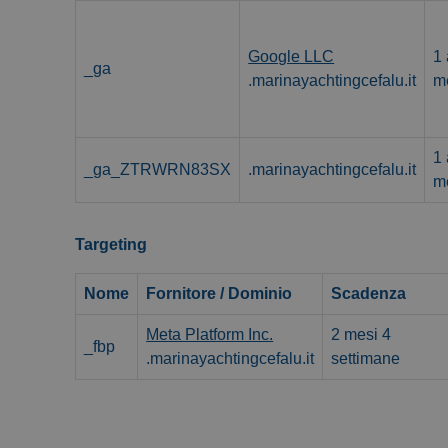
Google LLC
1
_ga
.marinayachtingcefalu.it
m
1
_ga_ZTRWRN83SX
.marinayachtingcefalu.it
m
Targeting
Nome
Fornitore / Dominio
Scadenza
Meta Platform Inc.
2 mesi 4
_fbp
.marinayachtingcefalu.it
settimane