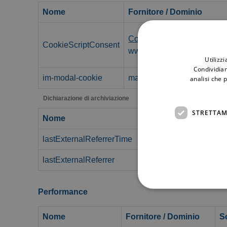
Nome
Fornitore / Dominio
CookieScript
CookieScriptConsent
www.marinayachtingcefalu.
Utilizz
Condividiam
im-modal-cookie
marinayachtingcefalu.it
analisi che 
Dichiarazione di archiviazione
STRETTAM
Nome
lastExternalReferrerTime
lastExternalReferrer
Performance
Nome
Fornitore / Dominio
S