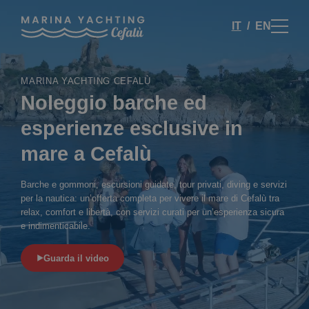
IT
EN
MARINA YACHTING CEFALÙ
Noleggio barche ed
esperienze esclusive in
mare a Cefalù
Barche e gommoni, escursioni guidate, tour privati, diving e servizi
per la nautica: un’offerta completa per vivere il mare di Cefalù tra
relax, comfort e libertà, con servizi curati per un’esperienza sicura
e indimenticabile.
Guarda il video