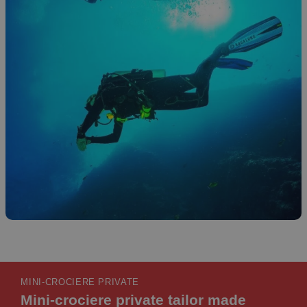
MINI-CROCIERE PRIVATE
Mini-crociere
private
tailor made