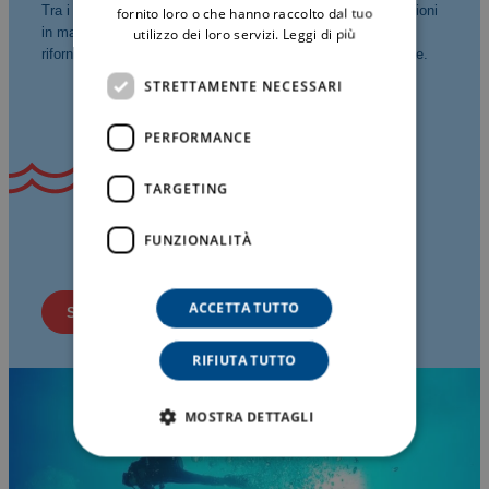
Tra i servizi disponibili: noleggio barche e gommoni, escursioni
fornito loro o che hanno raccolto dal tuo
in mare, tour privati, posti barca, servizi per la nautica e
utilizzo dei loro servizi.
Leggi di più
rifornimento carburante, con assistenza costante e affidabile.
STRETTAMENTE NECESSARI
PERFORMANCE
TARGETING
FUNZIONALITÀ
ACCETTA TUTTO
Scopri i servizi
RIFIUTA TUTTO
MOSTRA DETTAGLI