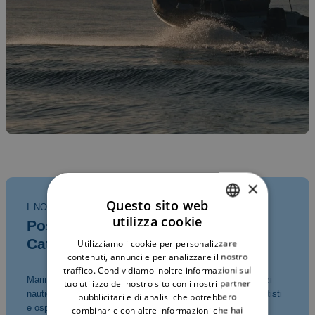
×
Questo sito web
I NOSTRI SERVIZI
utilizza cookie
Posti Barca Cefalù, Scuba Diving,
ITALIAN
Catamaran Tour
Utilizziamo i cookie per personalizzare
ENGLISH
contenuti, annunci e per analizzare il nostro
traffico. Condividiamo inoltre informazioni sul
Marina Yachting Cefalù offre una gamma completa di servizi
tuo utilizzo del nostro sito con i nostri partner
nautici a Cefalù, pensati per soddisfare le esigenze di diportisti
pubblicitari e di analisi che potrebbero
e ospiti in visita via terra.
combinarle con altre informazioni che hai