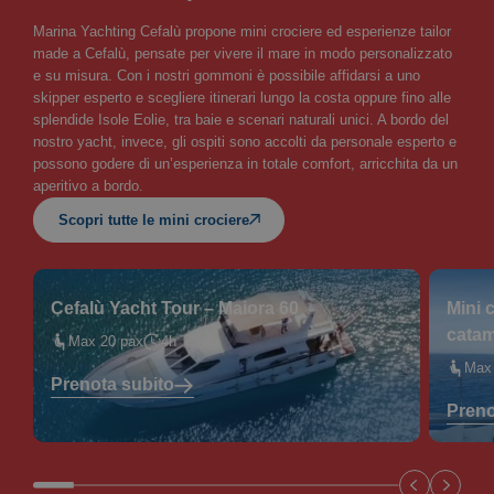
Marina Yachting Cefalù propone mini crociere ed esperienze tailor
made a Cefalù, pensate per vivere il mare in modo personalizzato
e su misura. Con i nostri gommoni è possibile affidarsi a uno
skipper esperto e scegliere itinerari lungo la costa oppure fino alle
splendide Isole Eolie, tra baie e scenari naturali unici. A bordo del
nostro yacht, invece, gli ospiti sono accolti da personale esperto e
possono godere di un’esperienza in totale comfort, arricchita da un
aperitivo a bordo.
Scopri tutte le mini crociere
Cefalù Yacht Tour – Maiora 60
Mini 
cata
Max 20 pax
4h
Max
Prenota subito
Preno