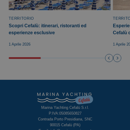
TERRITORIO
TERRIT
Scopri Cefalù: itinerari, ristoranti ed
Esperie
esperienze esclusive
Cefalù 
1 Aprile 2026
1 Aprile 2
Marina Yachting Cefalù S.r.l.
P.IVA:05085650827
Contrada Porto Presidiana, SNC
90015 Cefalù (PA)