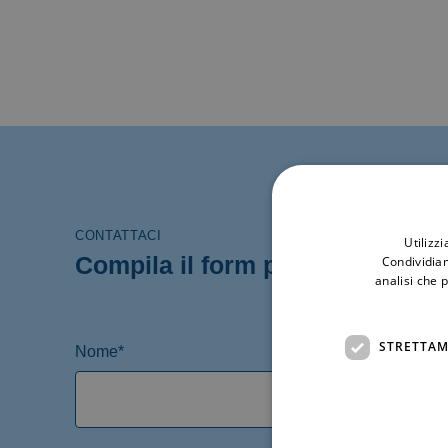
CONTATTACI
Utilizz
Compila il form per maggiori i
Condividiam
analisi che 
STRETTAM
Nome*