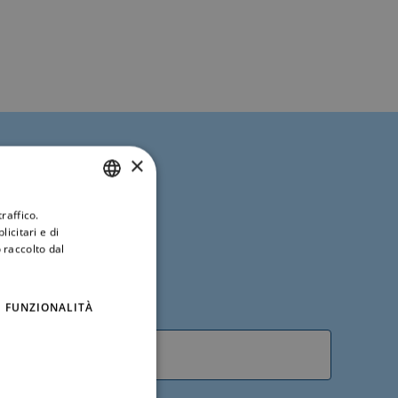
×
raffico.
ITALIAN
icitari e di
ENGLISH
 raccolto dal
FUNZIONALITÀ