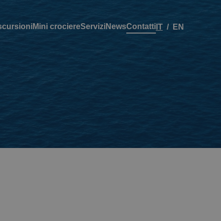
scursioni
Mini crociere
Servizi
News
Contatti
IT
EN