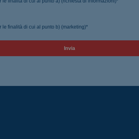
Acconsento che i dati personali vengano utilizzati per le finalità di cui al punto a) (richiesta di informazioni)*
Acconsento che i dati personali vengano utilizzati per le finalità di cui al punto b) (marketing)*