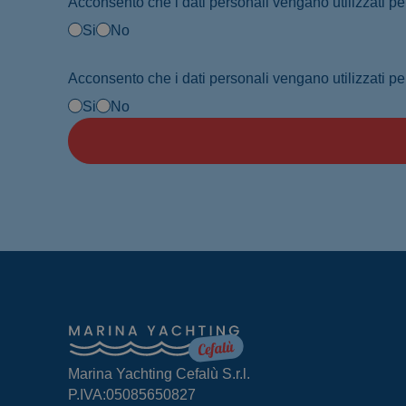
Si
No
Si
No
Marina Yachting Cefalù S.r.l.
P.IVA:05085650827