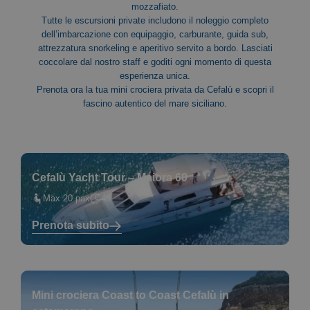
mozzafiato.
Tutte le escursioni private includono il noleggio completo
dell’imbarcazione con equipaggio, carburante, guida sub,
attrezzatura snorkeling e aperitivo servito a bordo. Lasciati
coccolare dal nostro staff e goditi ogni momento di questa
esperienza unica.
Prenota ora la tua mini crociera privata da Cefalù e scopri il
fascino autentico del mare siciliano.
Cefalù Yacht Tour – Maiora 60
Max 20 pax
4h
Prenota subito
Mini crociera Coast to Coast Cefalù in