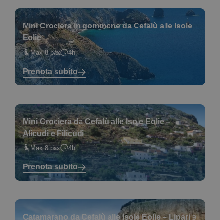
Mini Crociera in gommone da Cefalù alle Isole
Eolie
Max 8 pax
4h
Prenota subito
Mini Crociera da Cefalù alle Isole Eolie –
Alicudi e Filicudi
Max 8 pax
4h
Prenota subito
Catamarano da Cefalù alle Isole Eolie – Lipari e