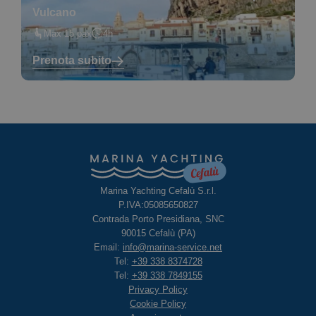
Vulcano
Max 15 pax
4h
Prenota subito
Marina Yachting Cefalù S.r.l.
P.IVA:05085650827
Contrada Porto Presidiana, SNC
90015 Cefalù (PA)
Email:
info@marina-service.net
Tel:
+39 338 8374728
Tel:
+39 338 7849155
Privacy Policy
Cookie Policy