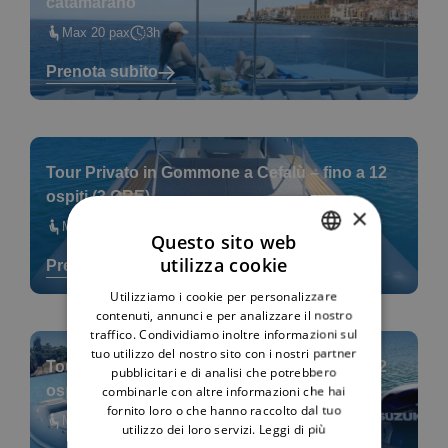
catamarano
Max 20 pax
3h
Prenota subito
Tour Privato in Gommone a Cefalù – fino a 12
ospiti (3 ORE)
×
Max 12 pax
3
Questo sito web
utilizza cookie
Prenota subito
ITALIAN
Utilizziamo i cookie per personalizzare
ENGLISH
contenuti, annunci e per analizzare il nostro
traffico. Condividiamo inoltre informazioni sul
tuo utilizzo del nostro sito con i nostri partner
Tour Privato in Gommone a Cefalù – fino a 12
pubblicitari e di analisi che potrebbero
ospiti (2 ORE)
combinarle con altre informazioni che hai
fornito loro o che hanno raccolto dal tuo
Max 12 pax
2
utilizzo dei loro servizi.
Leggi di più