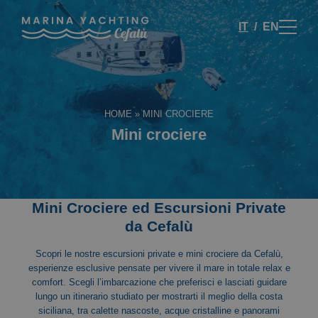
IT
EN
HOME
»
MINI CROCIERE
Mini crociere
Mini Crociere ed Escursioni Private
da Cefalù
Scopri le nostre escursioni private e mini crociere da Cefalù,
esperienze esclusive pensate per vivere il mare in totale relax e
comfort. Scegli l’imbarcazione che preferisci e lasciati guidare
lungo un itinerario studiato per mostrarti il meglio della costa
siciliana, tra calette nascoste, acque cristalline e panorami