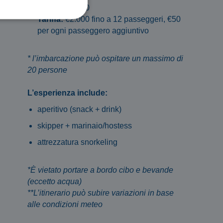
9:00 e le 19:00
Tariffa:
€2.000 fino a 12 passeggeri, €50
per ogni passeggero aggiuntivo
* l’imbarcazione può ospitare un massimo di
20 persone
L’esperienza include:
aperitivo (snack + drink)
skipper + marinaio/hostess
attrezzatura snorkeling
*È vietato portare a bordo cibo e bevande
(eccetto acqua)
**L’itinerario può subire variazioni in base
alle condizioni meteo