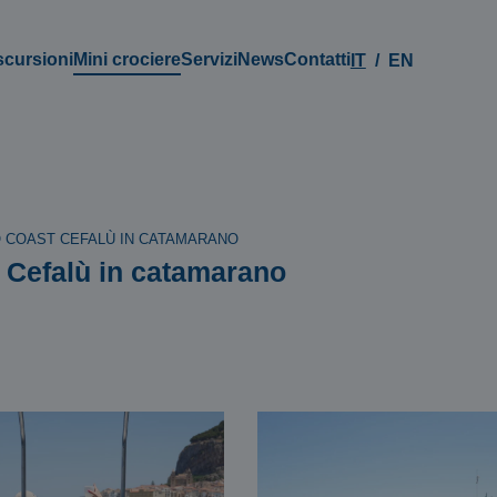
scursioni
Mini crociere
Servizi
News
Contatti
IT
EN
O COAST CEFALÙ IN CATAMARANO
t Cefalù in catamarano