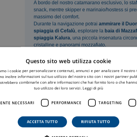
A bordo del nostro catamarano esclusivo, lo staff
snack, mentre skipper e marinaio/hostess si prend
massimo del comfort.
Durante la navigazione potrai
ammirare il Duo
spiaggia di Cefalù
, esplorare la
baia di Mazza
spiaggia Kalura
, una piccola insenatura circon
cristalline e panorami mozzafiato.
Questo sito web utilizza cookie
MINI CROCIERA COAST TO COAST
iamo i cookie per personalizzare contenuti, annunci e per analizzare il nostro t
ESCLUSIVA
o inoltre informazioni sul tuo utilizzo del nostro sito con i nostri partner pubbl
Specifiche
potrebbero combinarle con altre informazioni che hai fornito loro o che hanno
tuo utilizzo dei loro servizi.
Leggi di più
ENTE NECESSARI
PERFORMANCE
TARGETING
ACCETTA TUTTO
RIFIUTA TUTTO