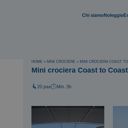
Chi siamo
Noleggio
E
HOME
»
MINI CROCIERE
»
MINI CROCIERA COAST T
Mini crociera Coast to Coas
20 pax
Min. 3h