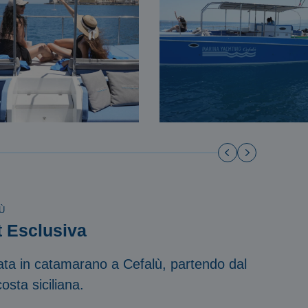
Ù
t Esclusiva
vata in catamarano a Cefalù, partendo dal
osta siciliana.