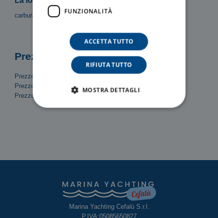
La locazione del mezzo non include:
FUNZIONALITÀ
carburante
ACCETTA TUTTO
Prezzi
RIFIUTA TUTTO
Prezzo/Ora: 50 €
Prezzo mezza giornata (4h): 200 €
MOSTRA DETTAGLI
Prezzo intera giornata: 400 €
Marina Yachting Cefalù S.r.l.
P.IVA:05085650827