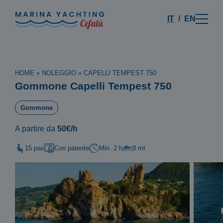
IT
EN
HOME
»
NOLEGGIO
»
CAPELLI TEMPEST 750
Gommone Capelli Tempest 750
Gommone
A partire da
50€/h
15 pax
Con patente
Min. 2 h
8 mt