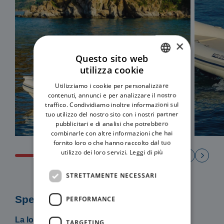
×
Questo sito web
utilizza cookie
ITALIAN
Utilizziamo i cookie per personalizzare
ENGLISH
contenuti, annunci e per analizzare il nostro
traffico. Condividiamo inoltre informazioni sul
tuo utilizzo del nostro sito con i nostri partner
pubblicitari e di analisi che potrebbero
combinarle con altre informazioni che hai
fornito loro o che hanno raccolto dal tuo
utilizzo dei loro servizi.
Leggi di più
STRETTAMENTE NECESSARI
Specifiche
PERFORMANCE
La locazione del mezzo include:
TARGETING