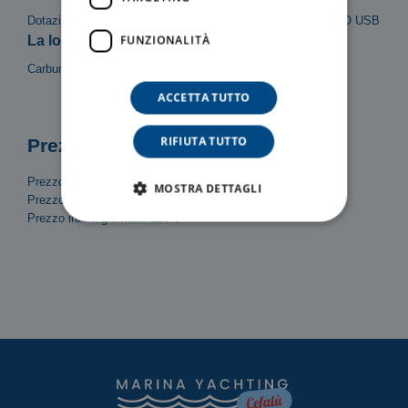
Dotazioni di sicurezza, Tendalino, Scaletta, Doccetta, RADIO USB
FUNZIONALITÀ
La locazione del mezzo non include:
Carburante
ACCETTA TUTTO
RIFIUTA TUTTO
Prezzi
Prezzo/Ora: 35 €
MOSTRA DETTAGLI
Prezzo mezza giornata (4h): 140 €
Prezzo intera giornata: 220 €