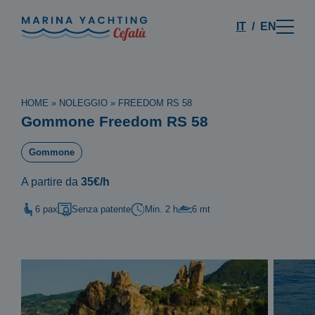
IT
EN
HOME
»
NOLEGGIO
»
FREEDOM RS 58
Gommone Freedom RS 58
Gommone
A partire da
35€/h
6 pax
Senza patente
Min. 2 h
6 mt