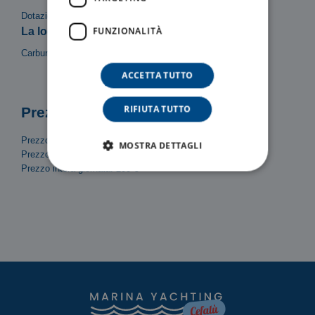
Dotazioni di sicurezza, Tendalino, Scaletta, Doccetta
FUNZIONALITÀ
La locazione del mezzo non include:
Carburante
ACCETTA TUTTO
RIFIUTA TUTTO
Prezzi
Prezzo/Ora: 30 €
MOSTRA DETTAGLI
Prezzo mezza giornata (4h): 120 €
Prezzo intera giornata: 200 €