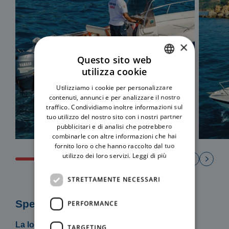
×
Questo sito web
utilizza cookie
ITALIAN
Utilizziamo i cookie per personalizzare
ENGLISH
contenuti, annunci e per analizzare il nostro
traffico. Condividiamo inoltre informazioni sul
tuo utilizzo del nostro sito con i nostri partner
pubblicitari e di analisi che potrebbero
combinarle con altre informazioni che hai
fornito loro o che hanno raccolto dal tuo
utilizzo dei loro servizi.
Leggi di più
STRETTAMENTE NECESSARI
Specifiche
PERFORMANCE
La locazione del mezzo include:
TARGETING