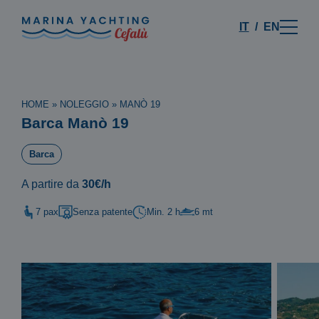
IT
EN
HOME
»
NOLEGGIO
»
MANÒ 19
Barca Manò 19
Barca
A partire da
30€/h
7 pax
Senza patente
Min. 2 h
6 mt