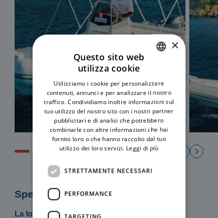
×
Questo sito web
utilizza cookie
ITALIAN
Utilizziamo i cookie per personalizzare
ENGLISH
contenuti, annunci e per analizzare il nostro
traffico. Condividiamo inoltre informazioni sul
tuo utilizzo del nostro sito con i nostri partner
pubblicitari e di analisi che potrebbero
combinarle con altre informazioni che hai
fornito loro o che hanno raccolto dal tuo
utilizzo dei loro servizi.
Leggi di più
STRETTAMENTE NECESSARI
Specifiche
PERFORMANCE
La locazione del mezzo include:
TARGETING