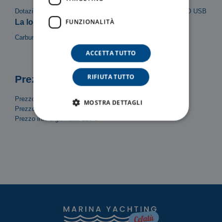
Dotazioni di sicurezza, Tendalino, Scaletta, Doccetta, RADIO USB
FUNZIONALITÀ
La locazione del mezzo non include:
Carburante
ACCETTA TUTTO
RIFIUTA TUTTO
Prezzi
Prezzo/Ora: 35 €
MOSTRA DETTAGLI
Prezzo mezza giornata (4h): 140 €
Prezzo intera giornata: 220 €