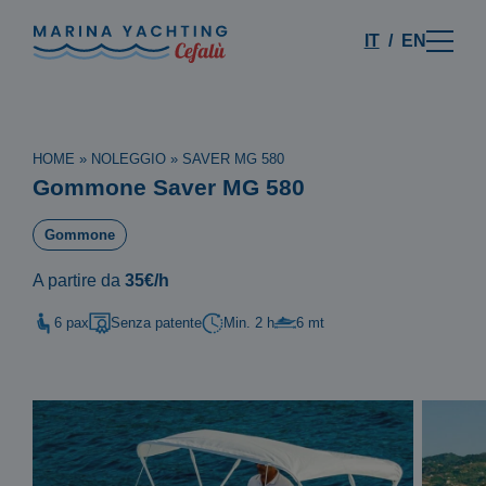
IT
EN
HOME
»
NOLEGGIO
»
SAVER MG 580
Gommone Saver MG 580
Gommone
A partire da
35€/h
6 pax
Senza patente
Min. 2 h
6 mt