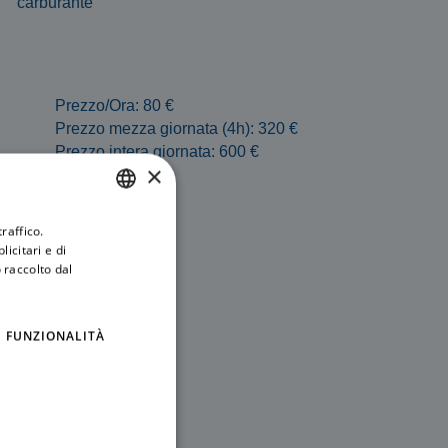
carburante
Prezzo/Ora: 80 €
Prezzo mezza giornata (4h): 320 €
Prezzo intera giornata: 600 €
×
raffico.
ITALIAN
icitari e di
ENGLISH
 raccolto dal
FUNZIONALITÀ