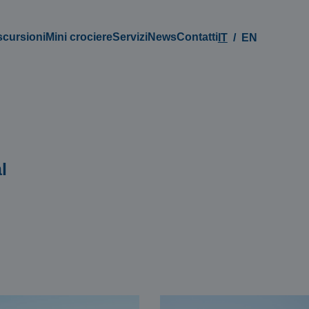
scursioni
Mini crociere
Servizi
News
Contatti
IT
EN
l