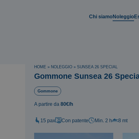
Chi siamo
Noleggio
E
HOME
»
NOLEGGIO
»
SUNSEA 26 SPECIAL
Gommone Sunsea 26 Specia
Gommone
A partire da
80€/h
15 pax
Con patente
Min. 2 h
8 mt