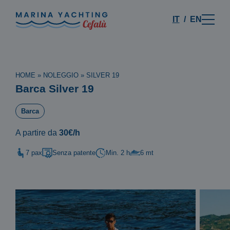
IT
EN
HOME
»
NOLEGGIO
»
SILVER 19
Barca Silver 19
Barca
A partire da
30€/h
7 pax
Senza patente
Min. 2 h
6 mt