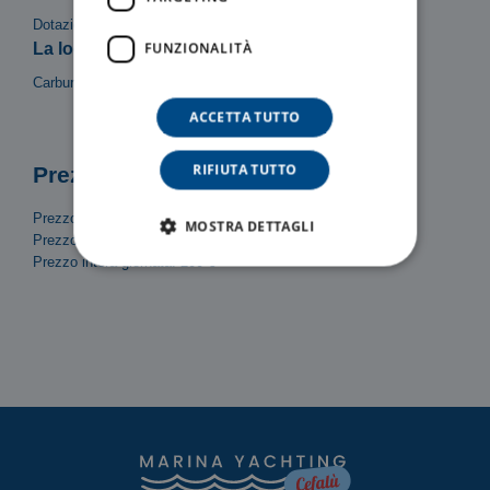
Dotazioni di sicurezza, Tendalino, Scaletta, Doccetta
FUNZIONALITÀ
La locazione del mezzo non include:
Carburante
ACCETTA TUTTO
RIFIUTA TUTTO
Prezzi
Prezzo/Ora: 30 €
MOSTRA DETTAGLI
Prezzo mezza giornata (4h): 120 €
Prezzo intera giornata: 200 €