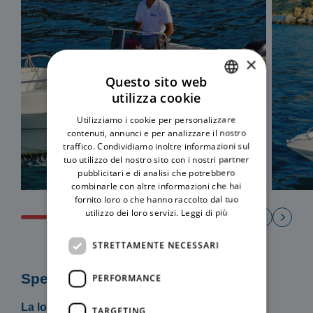
×
Questo sito web
utilizza cookie
ITALIAN
Utilizziamo i cookie per personalizzare
ENGLISH
contenuti, annunci e per analizzare il nostro
traffico. Condividiamo inoltre informazioni sul
tuo utilizzo del nostro sito con i nostri partner
pubblicitari e di analisi che potrebbero
combinarle con altre informazioni che hai
fornito loro o che hanno raccolto dal tuo
utilizzo dei loro servizi.
Leggi di più
STRETTAMENTE NECESSARI
Specifiche
PERFORMANCE
La locazione del mezzo include:
TARGETING